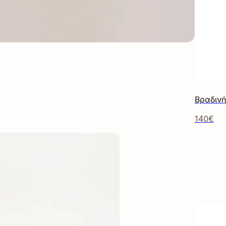
Βραδινή
140€