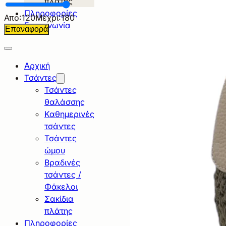
πλάτης
Πληροφορίες
Απο:
120
Μέχρι:
180
Επικοινωνία
Eπαναφορά
Αρχική
Τσάντες
Τσάντες
θαλάσσης
Καθημερινές
τσάντες
Τσάντες
ώμου
Βραδινές
τσάντες /
Φάκελοι
Σακίδια
πλάτης
Πληροφορίες