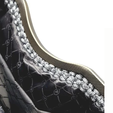
Τσάντα ώμου Α123
160€
Αρχική
Τσάντες
Βραδινές τσάντες / Φάκελοι
Καθημερινές τσάντες
Τσάντες θαλάσσης
Τσάντες ώμου
Σακίδια πλάτης
Όλες οι τσάντες