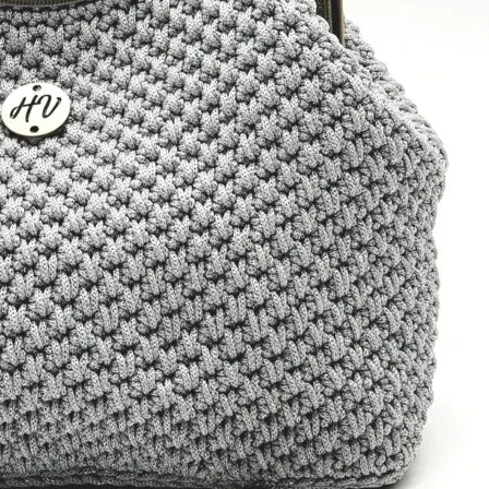
πλάτης
Πληροφορίες
Επικοινωνία
Αρχική
Τσάντες
Τσάντες
θαλάσσης
Καθημερινές
τσάντες
Τσάντες
ώμου
Βραδινές
τσάντες /
Φάκελοι
Σακίδια
πλάτης
Πληροφορίες