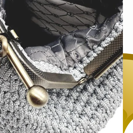
Πληροφορίες
Επικοινωνία
Facebook
Instagram
6979280079
info@hvbag.gr