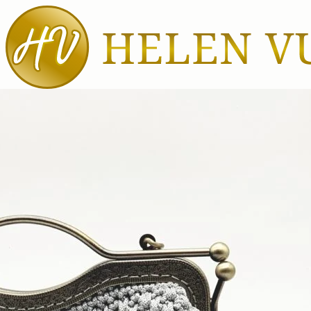
Αρχική
Τσάντες
Τσάντες
θαλάσσης
Καθημερινές
τσάντες
Τσάντες
ώμου
Βραδινές
τσάντες /
Φάκελοι
Σακίδια