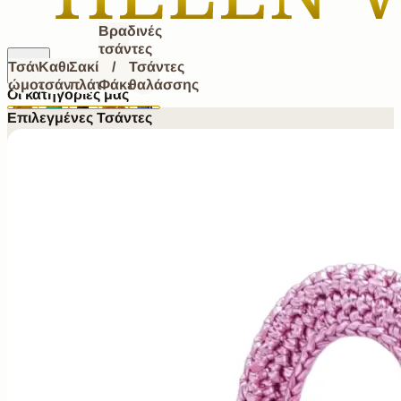
Βραδινές
τσάντες
Τσάντες
Καθημερινές
Σακίδια
/
Τσάντες
ώμου
τσάντες
πλάτης
Φάκελοι
θαλάσσης
Οι κατηγορίες μας
Επιλεγμένες Τσάντες