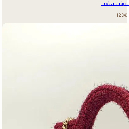
Τσάντα ώμο
120€