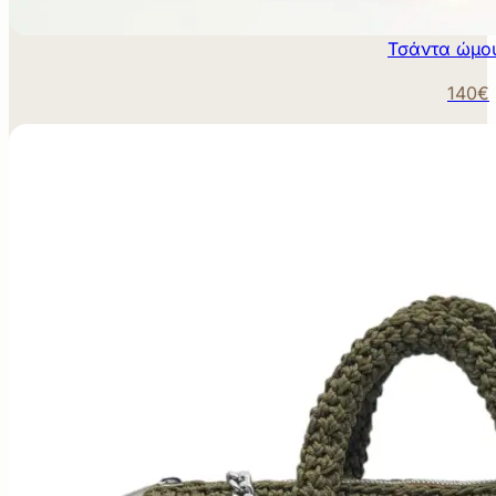
Τσάντα ώμο
140€