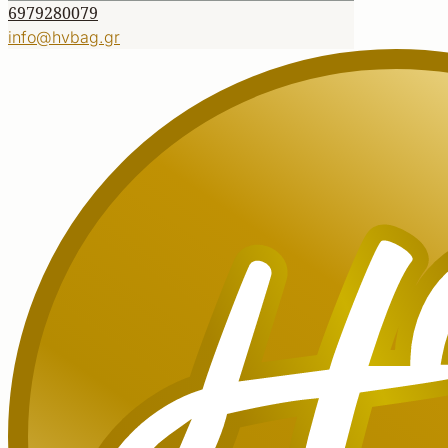
6979280079
info@hvbag.gr