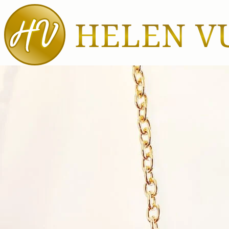
Αρχική
Τσάντες
Τσάντες
θαλάσσης
Καθημερινές
τσάντες
Τσάντες
ώμου
Βραδινές
τσάντες /
Φάκελοι
Σακίδια