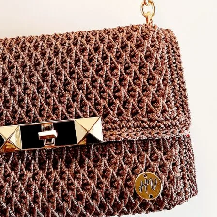
πλάτης
Πληροφορίες
Επικοινωνία
Αρχική
Τσάντες
Τσάντες
θαλάσσης
Καθημερινές
τσάντες
Τσάντες
ώμου
Βραδινές
τσάντες /
Φάκελοι
Σακίδια
πλάτης
Πληροφορίες